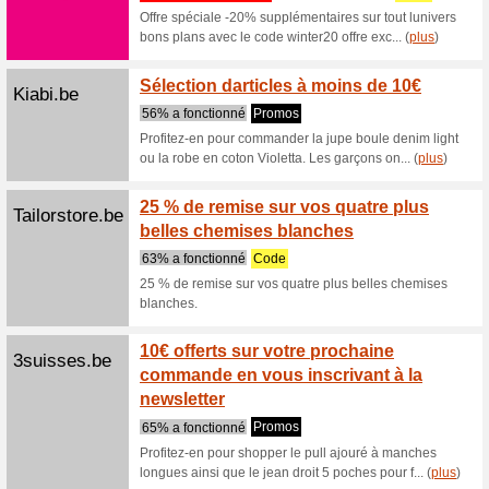
Zeeman.com
Vêteme
euros
Nous re
Pour les 
prix doux.
Zeeman.com
Les ba