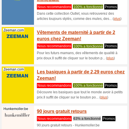
Filtre:
Classement:
Habillement et vête
Scholl-Shoes...
Avec c
remis
Nous re
Avec ce 
minimum d