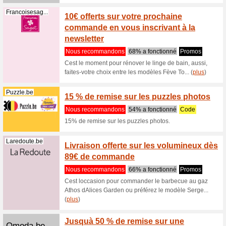
Zeema
Nous re
Découvre 
prix.Il su
Hunkemoller.be
90 jour
Nous re
90 jours 