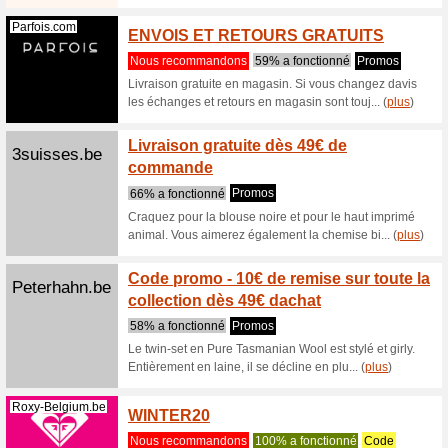
(
plus
)
Scholl-Shoes...
Outlet
imméd
Nous re
Dans cett
articles 