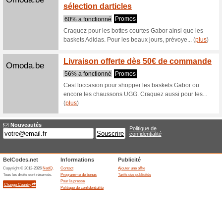
Parfois.com
ENVOI
Nous re
Livraison
les échan
Livrai
3suisses.be
comm