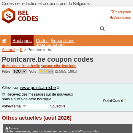
Codes de réduction et coupo
Boutiques
Codes
É
Jeux co
Accueil
>
P
> Pointcarre.be