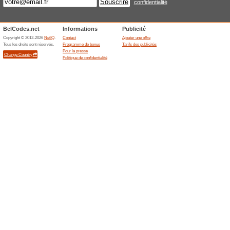
Boutiques commenç
Kelko
1 offre
Trouver v
prix parm
produits 
[...]