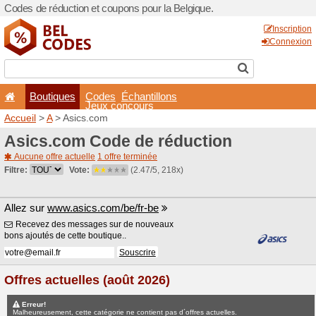
Codes de réduction et coupo
Boutiques
Codes
É
Jeux co
Accueil
>
A
> Asics.com