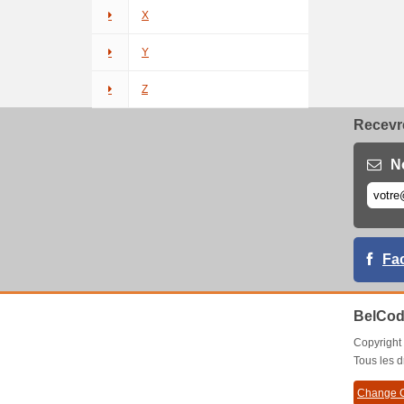
X
Y
Z
Recevre
N
Fa
BelCod
Copyrigh
Tous les d
Change C