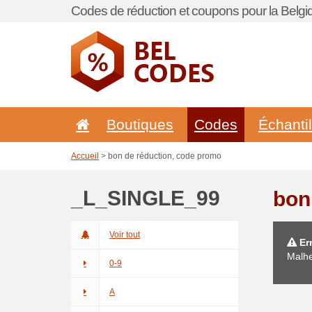
Codes de réduction et coupons pour la Belgi
Boutiques
Codes
Échanti
Accueil
> bon de réduction, code promo
_L_SINGLE_99
bon
Voir tout
Err
Malhe
0-9
A