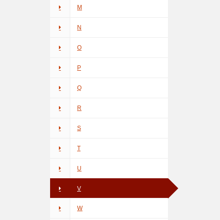
M
N
O
P
Q
R
S
T
U
V
W