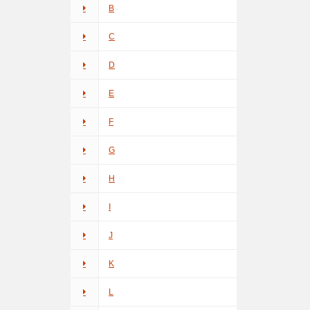
B
C
D
E
F
G
H
I
J
K
L