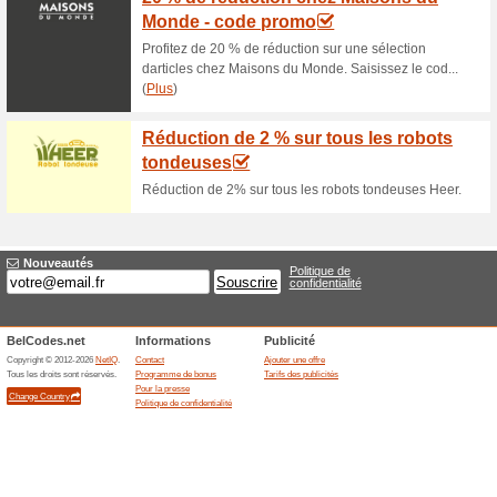
Offres actuelles (ao
Heure des BBQ - Jus
67% a fonctionné
Promos
Vous avez lembarras du choix 
électrique charbon ainsi que l
acacia.