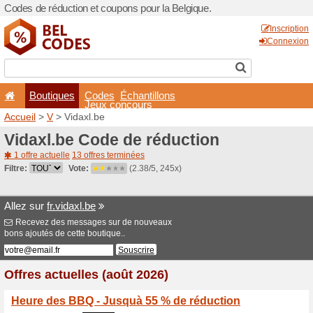
Codes de réduction et coupo
Boutiques
Codes
É
Jeux co
Accueil
>
V
> Vidaxl.be