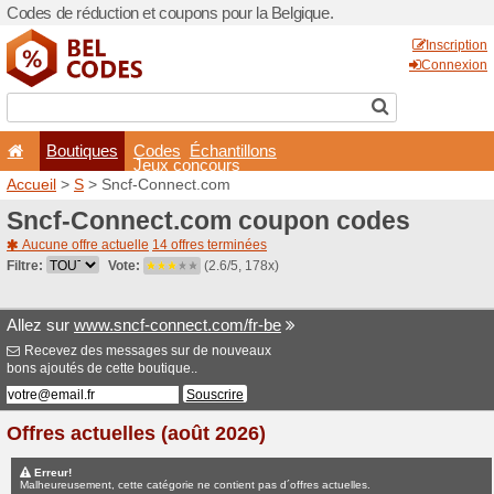
Codes de réduction et coupo
Boutiques
Codes
É
Jeux co
Accueil
>
S
> Sncf-Connec