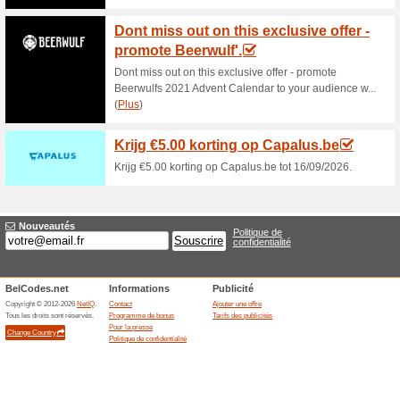
Offres actuelles (ao
Erreur!
Malheureusement, cette catégorie n
Visitez www.sncf-connect.com/fr-be
Ajouter une offre
Offres terminées... (14x)