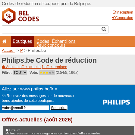
Codes de réduction et coupo
Boutiques
Codes
É
Jeux co
Accueil
>
P
> Philips.be