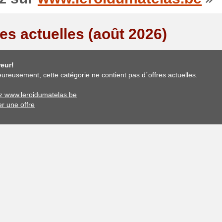
res actuelles (août 2026)
eur!
ureusement, cette catégorie ne contient pas d´offres actuelles.
ez www.leroidumatelas.be
er une offre