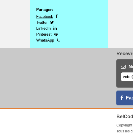
Partager:
Facebook
Twitter
LinkedIn
Pinterest
WhatsApp
Recevre
N
Fa
BelCod
Copyrigh
Tous les d