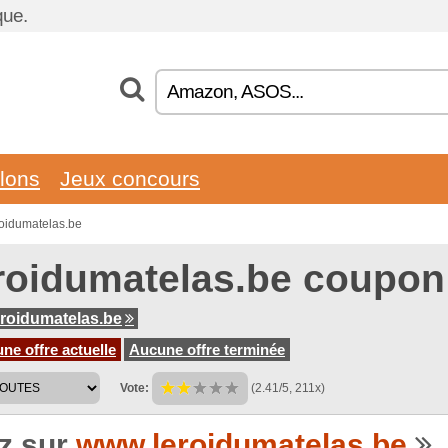
que.
llons
Jeux concours
roidumatelas.be
roidumatelas.be coupon
roidumatelas.be
e offre actuelle
Aucune offre terminée
Vote:
(2.41/5, 211x)
ez sur
www.leroidumatelas.be