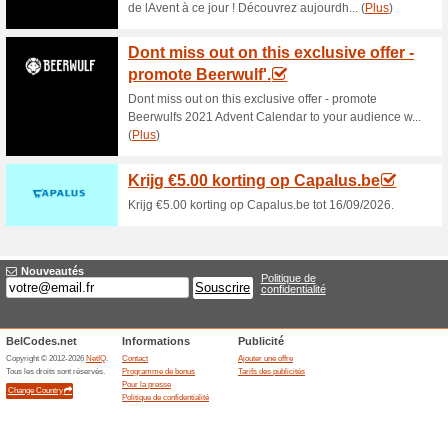
Offres actuelles (ao
Obtenez jusquà 90€ 
Code
Obtenez jusqu’à 90€ de réduc
Offres terminées... (2x)