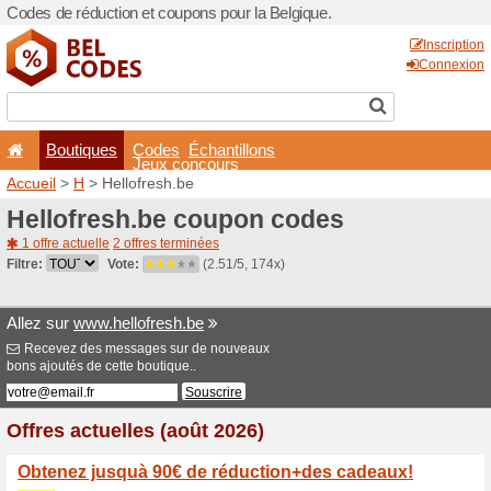
Codes de réduction et coupo
Boutiques
Codes
É
Jeux co
Accueil
>
H
> Hellofresh.be