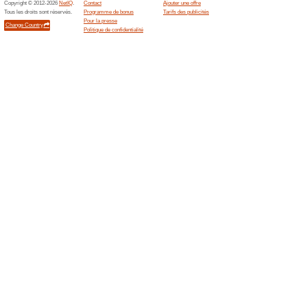
Offres actuelles (ao
Faites dcouvrir de n
aux offre.
66% a fonctionné
Promos
Faites découvrir de nouveaux
découvertes Bitiba !.