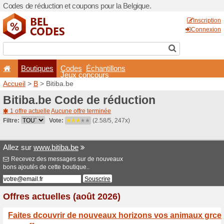
Codes de réduction et coupo
Boutiques
Codes
É
Jeux co
Accueil
>
B
> Bitiba.be