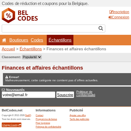
Codes de réduction et coupo
Boutiques
Codes
Éc
Accueil
>
Échantillons
> Fin
Jeux concours